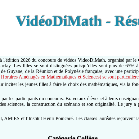
VidéoDiMath - Résu
é à l'édition 2026 du concours de vidéos VideoDiMath, organisé par le
clay. Les filles se sont distinguées puisqu’elles sont plus de 65% à 
e Guyane, de la Réunion et de Polynésie française, avec une participa
oraires Aménagés en Mathématiques et Sciences) se sont particulière
ur inciter les jeunes filles à faire le choix des mathématiques, via la f
 par les participants du concours. Bravo aux élèves et à leurs enseignan
ve des sciences, la construction du scénario et son originalité. Le jur
 AMIES et l’Institut Henri Poincaré. Les classes lauréates reçoivent la
Catégorie Collège