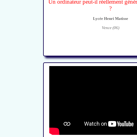
Un ordinateur peut-il réellement génére
?
Lycée Henri Matisse
Vence (06)